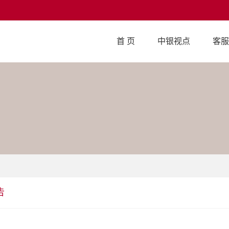
首 页
中银视点
客服
告