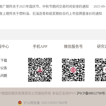
发广期所关于2025年国庆节、中秋节期间交易时间安排的通知
2025-09-
发上期所关于燃料油、石油沥青和纸浆期权合约上市挂牌基准价的通知
服中心
手机APP
微信服务号
研究
件下载
司公告
见问题
中银国际期货有限责任公司版权所有 本站已支持IPV6
沪ICP备08012798号-
沪公网安备 31011502017866号