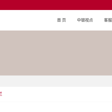
首 页
中银视点
客服
栏