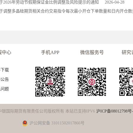
于2026年劳动节假期保证金比例调整及风险提示的通知
2026-04-28
于调整多晶硅期货相关合约交易指令每次最小开仓下单数量和日内开仓数
服中心
手机APP
微信服务号
研究
件下载
司公告
见问题
中银国际期货有限责任公司版权所有 本站已支持IPV6
沪ICP备08012798号-
沪公网安备 31011502017866号