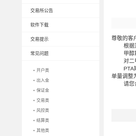
交易所公告
软件下载
尊敬的客
交易提示
根据郑商
甲醇期货
常见问题
对二甲苯
PTA期
开户类
单量调整
出入金
请您合
保证金
交易类
风控类
结算类
其他类