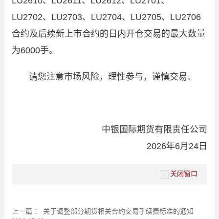
LU2610
、
LU2611
、
LU2612
、
LU2701
、
LU2702
、
LU2703
、
LU2704
、
LU2705
、
LU2706
合约及后续新上市合约的日内开仓交易的最大数量
为
6000
手。
请您注意市场风险，理性参与，谨慎交易。
中银国际期货有限责任公司
2026年
6
月
24
日
关闭窗口
上一篇 ：
关于调整部分期货相关合约交易手续费标准的通知