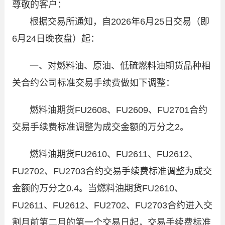
尊敬的客户：
根据交易所通知，自
2026
年
6
月
25
日交易（即
6
月
24
日晚夜盘）起：
一、对燃料油、原油、低硫燃料油期货品种相
关合约公司标准交易手续费做如下调整：
燃料油期货
FU2608
、
FU2609
、
FU2701
合约
交易手续费标准调整为成交金额的万分之
2
。
燃料油期货
FU2610
、
FU2611
、
FU2612
、
FU2702
、
FU2703
合约交易手续费标准调整为成交
金额的万分之
0.4
。当燃料油期货
FU2610
、
FU2611
、
FU2612
、
FU2702
、
FU2703
合约进入交
割月前第二月的第一个交易日起，交易手续费标准