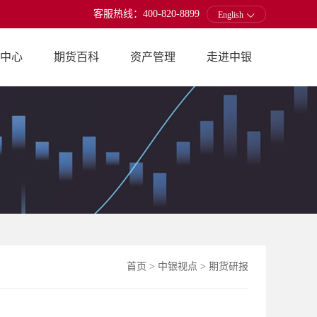
客服热线：400-820-8899
English
中心
期货百科
资产管理
走进中银
首页
>
中银视点
>
期货研报