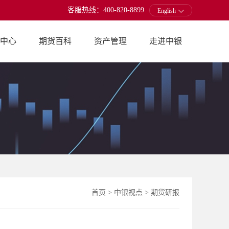
客服热线：400-820-8899
English
中心
期货百科
资产管理
走进中银
首页
>
中银视点
>
期货研报