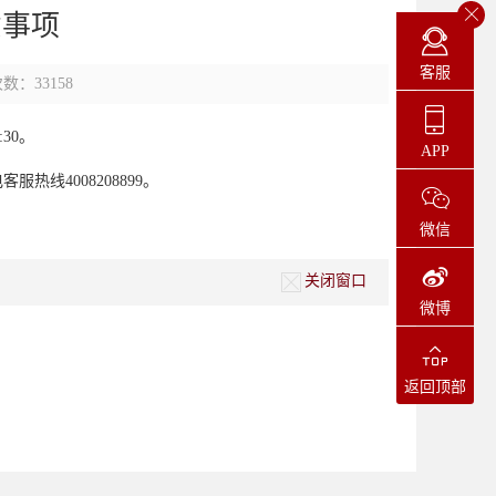
意事项
客服
数：33158
:30。
APP
线4008208899。
微信
关闭窗口
微博
返回顶部