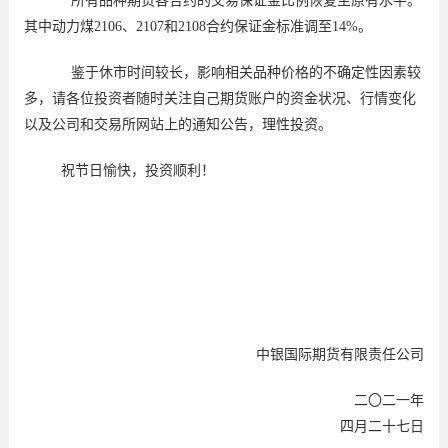
所有品种期货各合约的交易保证金比例恢复至原有水平。
其中动力煤
2106
、
2107
和
2108
合约保证金标准调至
14%
。
鉴于休市时间较长，影响相关品种价格的不确定性因素较
多，请各位投资者随时关注自己期货账户的资金状况、行情变化
以及公司和交易所网站上的通知公告，理性投资。
祝节日愉快，投资顺利！
中银国际期货有限责任公司
二〇二一年
四月二十七日