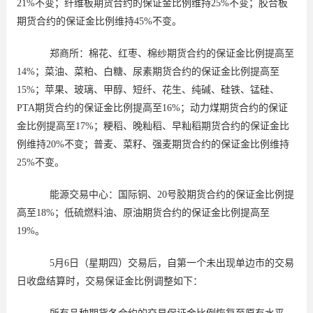
21%
不变；纤维板期货合约的保证金比例维持
25%
不变；胶合板
期货合约的保证金比例维持
45%
不变。
郑商所：棉花、红枣、棉纱期货合约的保证金比例提高至
14%
；菜油、菜粕、白糖、尿素期货合约的保证金比例提高至
15%
；苹果、玻璃、甲醇、短纤、花生、纯碱、硅铁、锰硅、
PTA
期货合约的保证金比例提高至
16%
；动力煤期货合约的保证
金比例提高至
17%
；粳稻、晚籼稻、早籼稻期货合约的保证金比
例维持
20%
不变；普麦、菜籽、强麦期货合约的保证金比例维持
25%
不变。
能源交易中心：国际铜、
20
号胶期货合约的保证金比例提
高至
18%
；低硫燃料油、原油期货合约的保证金比例提高至
19%
。
5月
6
日（星期四）交易后，自第一个未出现单边市的交易
日收盘结算时，交易保证金比例调整如下：