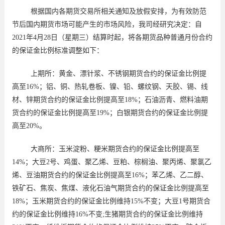
根据国内各期货交易所相关通知及放假安排，为有效防范
节后国内期货市场可能产生的市场风险，我司经研究决定：自
2021
年
4
月
28
日（星期三）结算时起，将各期货品种普通月份合约
的保证金比例标准调整如下：
上期所：黄金、漂针浆、不锈钢期货合约的保证金比例提
高至
16%
；铝、铜、热轧卷板、镍、铅、螺纹钢、天胶、锡、线
材、锌期货合约的保证金比例提高至
18%
；石油沥青、燃料油期
货合约的保证金比例提高至
19%
；白银期货合约的保证金比例提
高至
20%
。
大商所：玉米淀粉、粳米期货合约的保证金比例提高至
14%
；大豆
2
号、鸡蛋、聚乙烯、豆粕、棕榈油、聚丙烯、聚氯乙
烯、豆油期货合约的保证金比例提高至
16%
；苯乙烯、乙二醇、
铁矿石、焦炭、焦煤、液化石油气期货合约的保证金比例提高至
18%
；玉米期货合约的保证金比例维持
15%
不变；大豆
1
号期货合
约的保证金比例维持
16%
不变
;
生猪期货合约的保证金比例维持