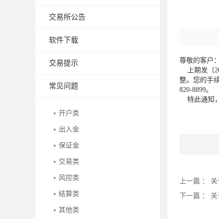
交易所公告
软件下载
尊敬的客户
交易提示
上期发〔20
整。您的手续
常见问题
820-8899。
特此通知，
开户类
出入金
保证金
交易类
风控类
上一篇 ：
关
结算类
下一篇 ：
关
其他类