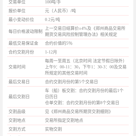
交易单位
100吨/手
报价单位
元（人民币）/吨
最小变动价位
0.2元/吨
上一交易日结算价±4%及《郑州商品交易所
每日价格波动限制
期货交易风险控制管理办法》相关规定
最低交易保证金
合约价值的5％
合约交割月份
1-12月
每周一至周五（北京时间 法定节假日除外）
交易时间
上午9：00-11：30，下午1：30-3：00及交易
所规定的其他交易时间
最后交易日
合约交割月份的第5个交易日
车（船）板交割：合约交割月份的最后1个
最后交割日
日历日
仓单交割：合约交割月份的第8个交易日
交割品级
见《郑州商品交易所期货交割细则》
交割地点
交易所指定交割地点
交割方式
实物交割