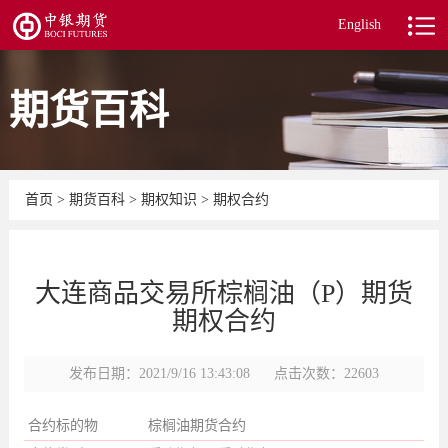
English
期货百科
首页
>
期货百科
>
期权知识
>
期权合约
大连商品交易所棕榈油（P）期货
期权合约
发布日期：2021/9/16 13:43:08
点击次数：22603
合约标的物
棕榈油期货合约