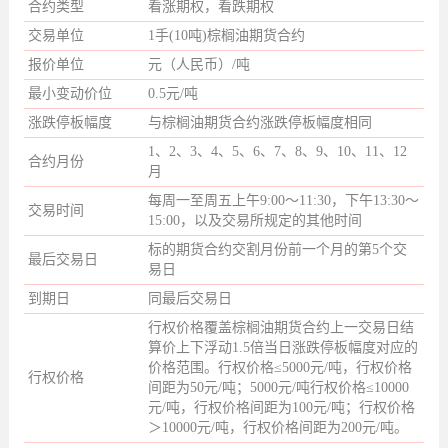
合约类型
看涨期权，看跌期权
交易单位
1手(10吨)棕榈油期货合约
报价单位
元（人民币）/吨
最小变动价位
0.5元/吨
涨跌停板幅度
与棕榈油期货合约涨跌停板幅度相同
1、2、3、4、5、6、7、8、9、10、11、12
合约月份
月
每周一至周五上午9:00～11:30，下午13:30～
交易时间
15:00，以及交易所规定的其他时间
标的期货合约交割月份前一个月的第5个交
最后交易日
易日
到期日
同最后交易日
行权价格覆盖棕榈油期货合约上一交易日结
算价上下浮动1.5倍当日涨跌停板幅度对应的
价格范围。行权价格≤5000元/吨，行权价格
行权价格
间距为50元/吨；5000元/吨行权价格≤10000
元/吨，行权价格间距为100元/吨；行权价格
＞10000元/吨，行权价格间距为200元/吨。