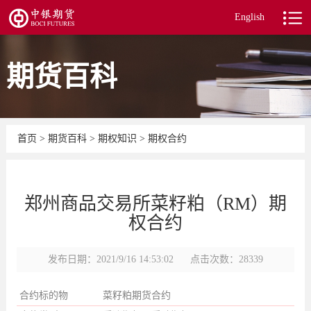
English
期货百科
首页
>
期货百科
>
期权知识
>
期权合约
郑州商品交易所菜籽粕（RM）期
权合约
发布日期：2021/9/16 14:53:02
点击次数：28339
合约标的物
菜籽粕期货合约