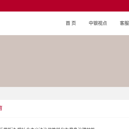
首 页
中银视点
客服
育