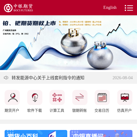
English
转发上期所关于调整石油沥青等期货相关合约涨跌停板幅...
2026-07-09
实际控制关系账户申报告知书
2025-08-08
关于警惕不法分子假冒中银期货名义从事非法期货活动的...
2022-09-08
转发大商所关于焦炭期权上市交易有关事项的通知
2026-08-06
转发能源中心关于上线套利指令的通知
2026-08-04
转发上期所关于上线套利指令的通知
2026-08-04
转发上海国际能源交易中心关于发布低硫燃料油期货期权...
2026-07-27
转发关于发布上海期货交易所热轧卷板、不锈钢期货期权...
2026-07-27
关于调整部分期货合约交易保证金标准的通知
2026-07-09
关于调整部分期货相关合约交易手续费标准的通知
2026-07-09
期货开户
软件下载
计算工具
银期转账
交易日历
仿真开户
转发上期所关于调整石油沥青等期货相关合约涨跌停板幅...
2026-07-09
实际控制关系账户申报告知书
2025-08-08
期货小百科
中银直播间